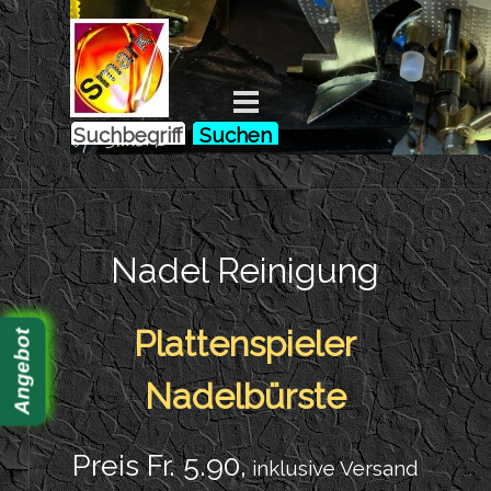
Direkt zum Seiteninhalt
Menü überspringen
Suchen
by Smark
Nadel Reinigung
Plattenspieler
Angebot
Nadelbürste
P
reis Fr. 5.90,
inklusive Versand